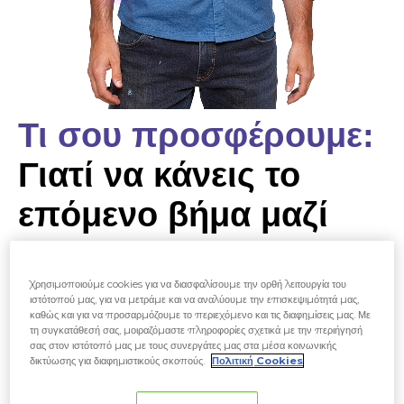
Τι σου προσφέρουμε:
Γιατί να κάνεις το
επόμενο βήμα μαζί
μας;
Χρησιμοποιούμε cookies για να διασφαλίσουμε την ορθή λειτουργία του
ιστότοπού μας, για να μετράμε και να αναλύουμε την επισκεψιμότητά μας,
καθώς και για να προσαρμόζουμε το περιεχόμενο και τις διαφημίσεις μας. Με
τη συγκατάθεσή σας, μοιραζόμαστε πληροφορίες σχετικά με την περιήγησή
σας στον ιστότοπό μας με τους συνεργάτες μας στα μέσα κοινωνικής
δικτύωσης για διαφημιστικούς σκοπούς.
Πολιτική Cookies
Σύγχρονο & Πολυεθνικό Περιβάλλον –
Γίνεσαι μέρος ενός δυναμικού,