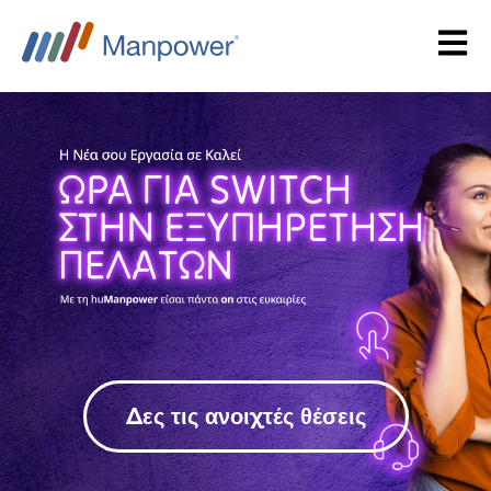
Open
Δες τις ανοιχτές θέσεις